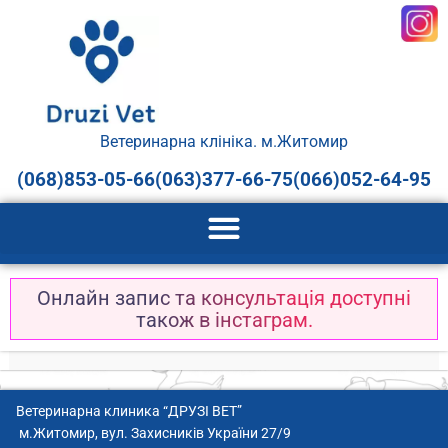
Перейти
до
вмісту
Ветеринарна клініка. м.Житомир
(068)853-05-66
(063)377-66-75
(066)052-64-95
Онлайн запис та консультація доступні
також в інстаграм.
111111111
Ветеринарна клиника “ДРУЗІ ВЕТ”
м.Житомир, вул. Захисників України 27/9